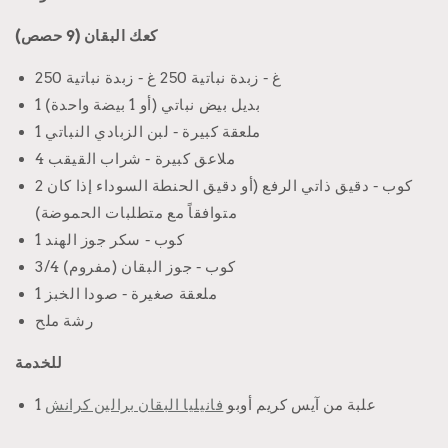
كعك البقان (9 حصص)
250 غ - زبدة نباتية 250 غ - زبدة نباتية
1 بديل بيض نباتي (أو 1 بيضة واحدة)
1 ملعقة كبيرة - لبن الزبادي النباتي
4 ملاعق كبيرة - شراب القيقب
2 كوب - دقيق ذاتي الرفع (أو دقيق الحنطة السوداء إذا كان
متوافقاً مع متطلبات الحموضة)
1 كوب - سكر جوز الهند
3/4 كوب - جوز البقان (مفروم)
1 ملعقة صغيرة - صودا الخبز
رشة ملح
للخدمة
1 علبة من آيس كريم أوبو
فانيليا البقان برالين كرانش