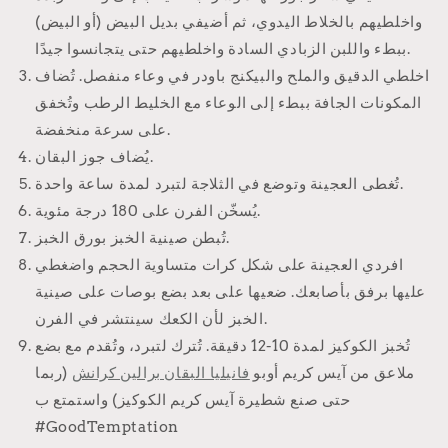
واخلطيهم بالخلاط اليدوي، ثم أضيفي بديل البيض (أو البيض)
ببطء واللبن الزبادي السادة واخلطيهم حتى يتجانسوا جيدًا.
اخلطي الدقيق والملح والبيكنج باودر في وعاء منفصل. تُضاف
المكونات الجافة ببطء إلى الوعاء مع الخليط الرطب وتُخفق
على سرعة منخفضة.
يُضاف جوز البقان.
تُغطى العجينة وتوضع في الثلاجة لتبرد لمدة ساعة واحدة.
يُسخّن الفرن على 180 درجة مئوية.
تُبطن صينية الخبز بورق الخبز.
افردي العجينة على شكل كرات متساوية الحجم واضغطي
عليها برفق بأصابعك. ضعيها على بعد بضع بوصات على صينية
الخبز لأن الكعك سينتشر في الفرن.
تُخبز الكوكيز لمدة 10-12 دقيقة. تُترك لتبرد، وتُقدم مع بضع
ملاعق من آيس كريم أوبو
فانيليا البقان برالين كرانش
(ربما
حتى صنع شطيرة آيس كريم الكوكيز) واستمتع ب
#GoodTemptation