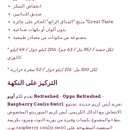
انخفاض السكر
صديق للنباتيين
منتج "المذاق الرائع" الحائز على جائزة "Great Taste
بدون ألوان أو نكهات صناعية
مصنوعة من مكونات من مصادر طبيعية
* لكل حصة / (95 مل / 63 جم): 206 كيلو جول / 49 كيلو
كالوري
* لكل 100 مل: 216 كيلو جول / 52 سعرة حرارية
التركيز على النكهة
-
Oppo Refreshed
-
أوبو Refreshed
نقدم لكم
تجربة آيس كريم جديدة. تجتمع
.
Raspberry Coulis Swirl
الانتعاش مع الدلال الكريمي. آيس كريم السوربيتو المخضوض
ببطء والمصنوع بكميات وفيرة من بوريه التوت ومزود بكريمة
توت raspberry coulis swirl المنعشة المطبوخة على