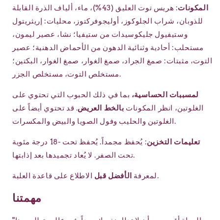
المكونات
: هريس توت العليق (43%)، ماء، ألياف الذرة القابلة
للذوبان، شراب الجلوكوز، أوليجوفركتوز، محليات: إريثريتول
وستيفيول جليكوسيدات من ستيفيا؛ نشا، عصير ليمون،
مستحلب: أحادية وثنائية الدهون من الأحماض الدهنية؛ عصير
التوت، مثبتات: صمغ الجراد، صمغ الغوار، صمغ الغوار، البكتين؛
مستخلص التوت، مستخلص الجزر.
لمسببات الحساسية،
بما في ذلك الحبوب التي تحتوي على
الغلوتين، انظر المكونات
بالخط العريض
. قد تحتوي أيضاً على
الغلوتين والحليب وفول الصويا والبيض والمكسرات.
تعليمات التخزين
: يُحفظ مجمداً. يُحفظ تحت -18 درجة مئوية
تحت الصفر. لا يُعاد تجميدها بعد إذابتها.
الاطلاع على قاعدة العلبة.
لمعرفة
الأفضل قبل
مهمتنا