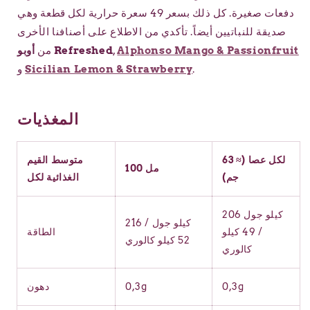
دفعات صغيرة. كل ذلك بسعر 49 سعرة حرارية لكل قطعة وهي
صديقة للنباتيين أيضاً.
تأكدي من الاطلاع على أصنافنا الأخرى
Alphonso Mango & Passionfruit
,
أوبو Refreshed
من
.
Sicilian Lemon & Strawberry
و
المغذيات
لكل عصا (≈ 63
متوسط القيم
100 مل
جم)
الغذائية لكل
206 كيلو جول
216 كيلو جول /
/ 49 كيلو
الطاقة
52 كيلو كالوري
كالوري
0,3g
0,3g
دهون