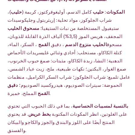
المكونات
:
حليب
كامل الدسم، أوليغوفركتوز، كريمة (
حليب
)،
شراب الجلوكوز، مواد تحلية: إريثريتول وجليكوسيدات
ستيفيول المستخلصة من نبات الستيفيا؛
مسحوق الحليب
المجفف، هريس الموز (3,5%)
ألياف الذرة القابلة للذوبان،
مسحوق
الحليب منزوع الدسم
، دقيق
القمح
، السكر، الماء،
كتلة الكاكاو، مستحلب: أحادي وثنائي غليسريدات الأحماض
الدهنية؛ النشا، زبدة الكاكاو، مثبتات: صمغ حبوب الخرنوب،
صمغ الغوار، البكتين؛ نكهات طبيعية، ملح، زيت عباد الشمس،
عامل تلميع: شراب الجلوكوز؛ شراب السكر الكراميل، منظمات
الحموضة: سيترات الصوديوم، هيدروكسيد الصوديوم؛
دقيق
المملح، خميرة.
القمح
بالنسبة لمسببات الحساسية
، بما في ذلك الحبوب التي تحتوي
على الغلوتين، انظر المكونات المكتوبة
بخط عريض
. قد يحتوي
المنتج أيضًا على اللوز والبندق والجوز والكاجو والبيكان
والفستق.