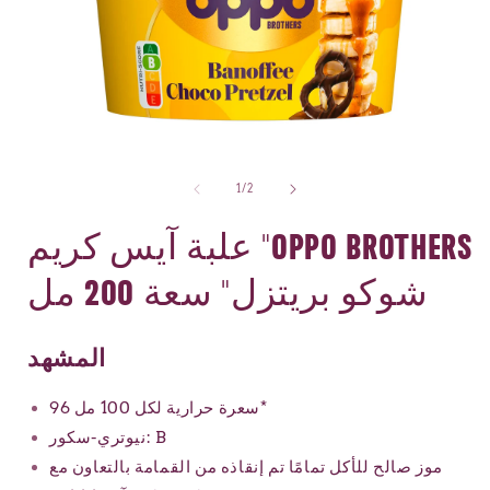
ح
افتح
الوسائط
1
من
1
/
2
في
مشروط
علبة آيس كريم "OPPO BROTHERS
شوكو بريتزل" سعة 200 مل
المشهد
96 سعرة حرارية لكل 100 مل*
نيوتري-سكور: B
موز صالح للأكل تمامًا تم إنقاذه من القمامة بالتعاون مع