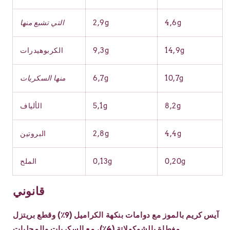
4,6g
2,9g
التي تشبع منها
14,9g
9,3g
الكربوهيدرات
10,7g
6,7g
منها السكريات
8,2g
5,1g
الألياف
4,4g
2,8g
البروتين
0,20g
0,13g
الملح
قانوني
آيس كريم بالموز مع دوامات بنكهة الكراميل (9٪) وقطع بريتزل
مغطاة بالشوكولاتة (4٪)، مع السكريات والمحليات.