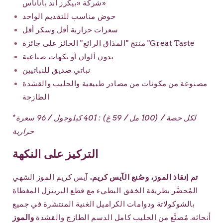
شركة «بيكرز آند باناناس»
حوض مناسب للتقديم الواحد
سعرات حرارية أقل وسكر أقل
منتج "المذاق الرائع" الحائز على جائزة "Great Taste
بدون ألوان أو نكهات صناعية
نباتي صديق للنباتيين
مصنوعة من مكونات من مصادر طبيعية والحليب والقشدة
الطازجة
*لكل حصة / (100 مل / 59 غ) : 401 كيلوجول / 96 سعرة
حرارية
التركيز على النكهة
تم إنقاذ الموز، وصُنع الآيس كريم.
آيس كريم الموز الشهي
المُحضَّر بطريقة الخفق البطيء مع قطع البريتزل المغطاة
بالشوكولاتة ودوامات الكراميل الغنية المنتشرة في جميع
أنحائه. مُصنَّع من الحليب كامل الدسم الطازج والقشدة
والموز