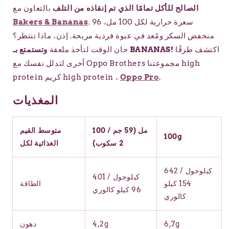
الصالح للأكل تمامًا الذي تم إنقاذه من التلف
بالتعاون مع
. 96 سعرة حرارية لكل 100 مل،
Bakers & Bananas
منخفض السكر ومُعد في عبوة فردية مريحة. إذن، ماذا تنتظر؟
اكتشف طرقًا
وتستمتع بـ BANANAS!
حان الوقت لتأخذ ملعقة
أخرى لتدلل نفسك مع Oppo Brothers مجموعتنا high
.
Oppo Pro
protein كريم high protein ،
المغذيات
100 مل (59 جم /
متوسط القيم
100g
2 سكوب)
الغذائية لكل
642 كيلوجول /
401 كيلوجول /
154 كيلو
الطاقة
96 كيلو كالوري
كالوري
6,7g
4,2g
دهون